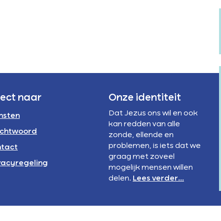
Verstandelijke
rivacyregeling
beperking
NBI
rect naar
Onze identiteit
Dat Jezus ons wil en ook
nsten
kan redden van alle
chtwoord
zonde, ellende en
problemen, is iets dat we
tact
graag met zoveel
vacyregeling
mogelijk mensen willen
delen.
Lees verder...