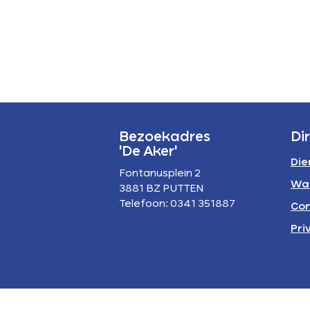
P
A
Bezoekadres
Di
'De Aker'
Die
Fontanusplein 2
Wa
3881 BZ PUTTEN
Telefoon: 0341 351887
Con
Pri