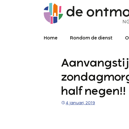
Home
Rondom de dienst
O
Diensten
O
Aanvangstij
Meekijken/luisteren
K
O
P
zondagmorg
Over de kerkdienst
2
half negen!!
Archief liturgie
P
Diensten
4 januari, 2019
L
C